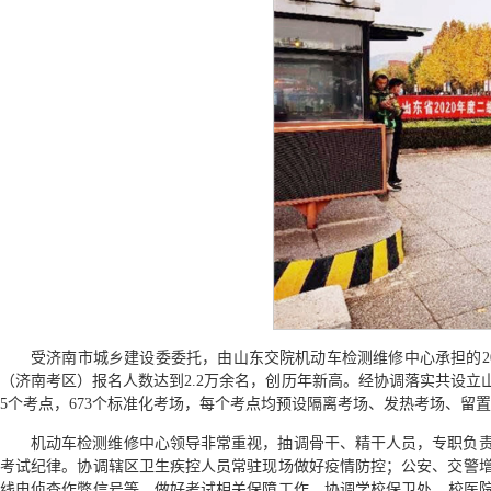
受济南市城乡建设委委托，由山东交院机动车检测维修中心承担的20
（济南考区）报名人数达到2.2万余名，创历年新高。经协调落实共设
5个考点，673个标准化考场，每个考点均预设隔离考场、发热考场、留
机动车检测维修中心领导非常重视，抽调骨干、精干人员，专职负
考试纪律。协调辖区卫生疾控人员常驻现场做好疫情防控；公安、交警
线电侦查作弊信号等，做好考试相关保障工作。协调学校保卫处、校医院