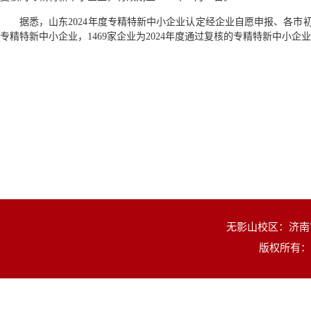
据悉，山东2024年度专精特新中小企业认定经企业自愿申报、各市初
专精特新中小企业，1469家企业为2024年度通过复核的专精特新中小企
无影山校区：济南市
版权所有：